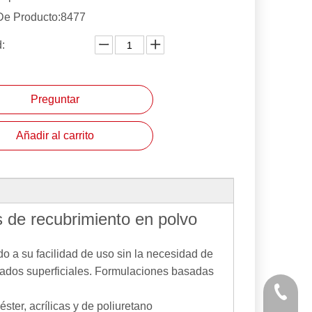
De Producto:
8477
:
Preguntar
Añadir al carrito
s de recubrimiento en polvo
o a su facilidad de uso sin la necesidad de
abados superficiales. Formulaciones basadas
+ 86-53
ter, acrílicas y de poliuretano