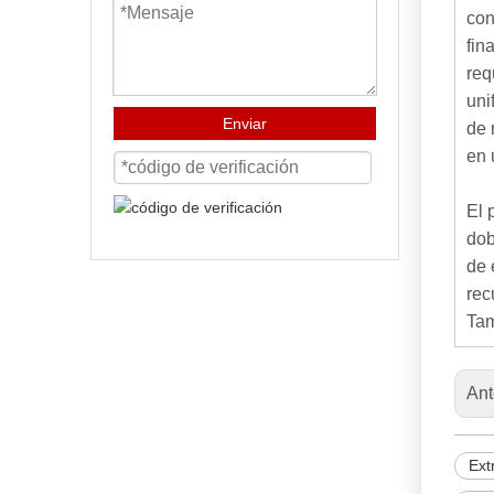
con
fin
req
uni
Enviar
de 
en 
El 
dob
de 
rec
Tam
Ant
Ext