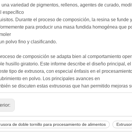
 una variedad de pigmentos, rellenos, agentes de curado, modifi
al específico
uisitos. Durante el proceso de composición, la resina se funde 
formemente para producir una masa fundida homogénea que pos
moler
un polvo fino y clasificando.
proceso de composición se adapta bien al comportamiento opera
le husillo giratorio. Este informe describe el diseño principal, e
este tipo de extrusora, con especial énfasis en el procesamien
ubrimiento en polvo. Los principales avances en
bién se discuten estas extrusoras que han permitido mejoras s
erior:
rusora de doble tornillo para procesamiento de alimentos
Extrusor