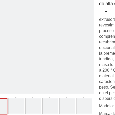
de alta
extrusor
revestim
proceso 
comprend
recubrim
opcional
la preme
fundida,
masa fu
a 200 ° C
material 
caracter
peso. Se
en el pe
dispersi
Modelo:
Marca de