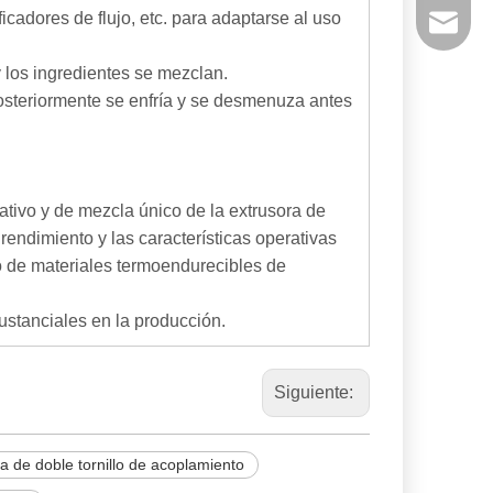
cadores de flujo, etc. para adaptarse al uso
powtech
y los ingredientes se mezclan.
sales@y
teriormente se enfría y se desmenuza antes
sales@p
tivo y de mezcla único de la extrusora de
l rendimiento y las características operativas
to de materiales termoendurecibles de
ustanciales en la producción.
Siguiente:
a de doble tornillo de acoplamiento