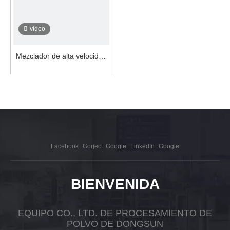
vídeo
Mezclador de alta velocidad
de recubrimiento en polvo de
pintura en polvo en espiral
Preguntar
1
2
»
Facebook
Gorjeo
Google
LinkedIn
Google
BIENVENIDA
EQUIPO CO., LTD. DE PROCESAMIENTO DE
POLVO DE DONGSUN