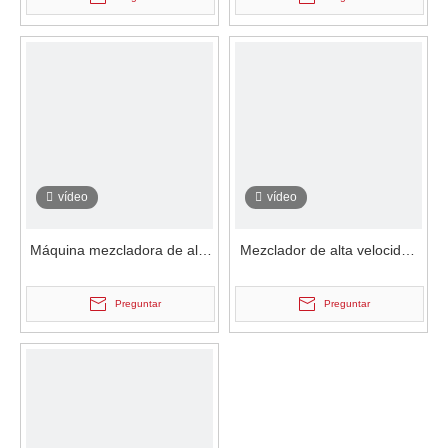
de doble eje
triple
vídeo
vídeo
Máquina mezcladora de alta
Mezclador de alta velocidad
velocidad
con recubrimiento en polvo
en espiral
Preguntar
Preguntar