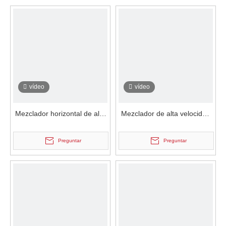
vídeo
vídeo
Mezclador horizontal de alta
Mezclador de alta velocidad
velocidad para recubrimiento
de recubrimiento en polvo de
en polvo con recubrimiento
pintura en polvo vertical
Preguntar
Preguntar
en polvo