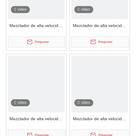
vídeo
vídeo
Mezclador de alta velocidad
Mezclador de alta velocidad
de recubrimiento en polvo
de recubrimiento en polvo de
con recubrimiento en polvo
pintura en polvo de doble eje
Preguntar
Preguntar
de eje triple
vídeo
vídeo
Mezclador de alta velocidad
Mezclador de alta velocidad
de recubrimiento en polvo
con revestimiento de polvo
con recubrimiento en polvo
de pintura en polvo de eje
Preguntar
Preguntar