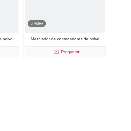
vídeo
e polvo
Mezclador de contenedores de polvo
eba de
electrostático neumático neumático
Preguntar