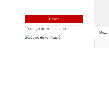
Enviar
Mezcl
ele