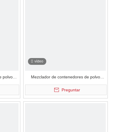
vídeo
e polvo
Mezclador de contenedores de polvo
ativo
electrostático neumático eléctrico
Preguntar