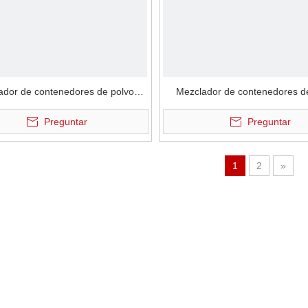
ador de contenedores de polvo
Mezclador de contenedores d
ctrostático al vacío continuo
electrostático al vacío a pru
Preguntar
Preguntar
explosiones
1
2
»