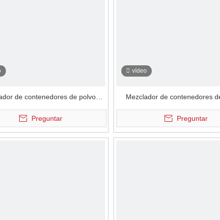
o
vídeo
ador de contenedores de polvo
Mezclador de contenedores d
trostático neumático de unión
electrostático neumático aut
Preguntar
Preguntar