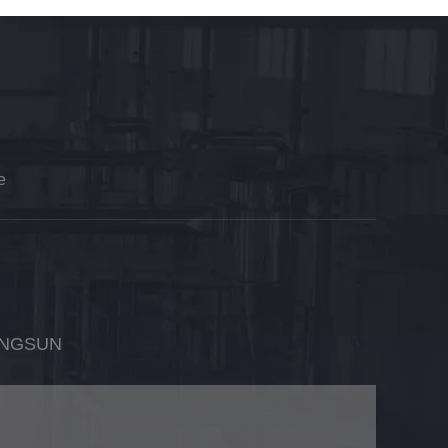
e
ONGSUN