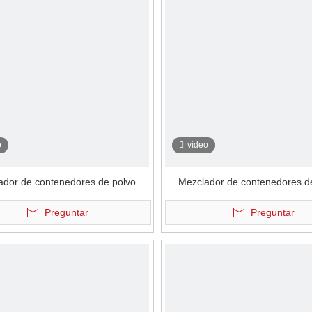
o
vídeo
ador de contenedores de polvo
Mezclador de contenedores d
trostático neumático al vacío
electrostático neumático rot
Preguntar
Preguntar