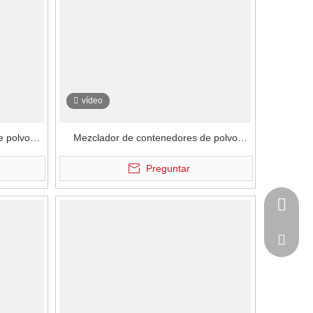
vídeo
e polvo
Mezclador de contenedores de polvo
omático
electrostático neumático centrífugo
Preguntar
+ 86-53
powtech
sales@y
sales@p