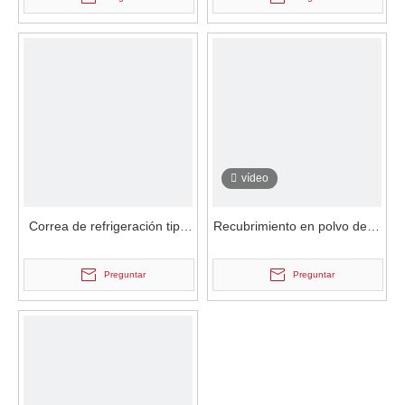
revestimiento segmentado
acoplamiento
vídeo
Correa de refrigeración tipo
Recubrimiento en polvo de la
agua de alta velocidad de
correa de enfriamiento del
PVC de alta velocidad
tipo de agua de alta
Preguntar
Preguntar
velocidad del PVC