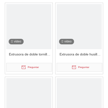
vídeo
vídeo
Extrusora de doble tornillo
Extrusora de doble husillo
específica para
para procesamiento de
procesamiento de alimentos
alimentos en paralelo
Preguntar
Preguntar