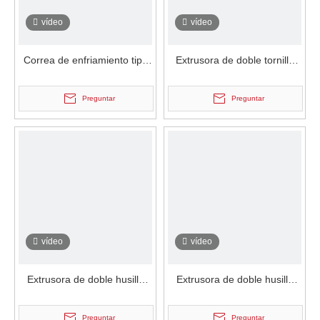
vídeo
vídeo
Correa de enfriamiento tipo
Extrusora de doble tornillo
agua de alta velocidad de
para procesamiento de
acero de alta velocidad
alimentos con alimentador
Preguntar
Preguntar
superior
vídeo
vídeo
Extrusora de doble husillo
Extrusora de doble husillo
para procesamiento de
para procesamiento de
alimentos específico de
alimentos específico de
Preguntar
Preguntar