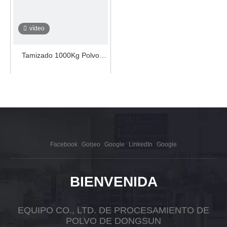
vídeo
Tamizado 1000Kg Polvo
Electrostático ACM MILL
Preguntar
1
2
3
4
»
Facebook
Gorjeo
Google
LinkedIn
Google
BIENVENIDA
EQUIPO CO., LTD. DE PROCESAMIENTO DE
POLVO DE DONGSUN