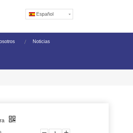
Español
osotros
Noticias
ora
: