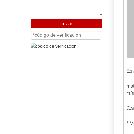
Enviar
Est
mat
crí
Car
* M