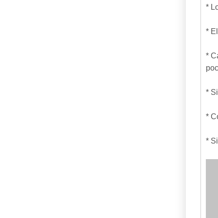
* L
* E
* C
poc
* S
* C
* S