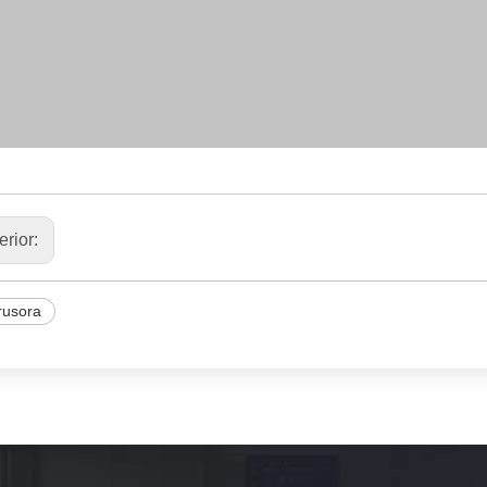
erior:
rusora