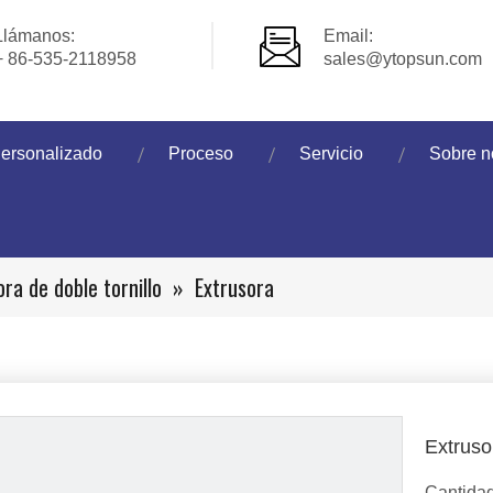
Llámanos:
Email:
+ 86-535-2118958
sales@ytopsun.com
ersonalizado
Proceso
Servicio
Sobre n
ora de doble tornillo
»
Extrusora
Extrus
Cantidad