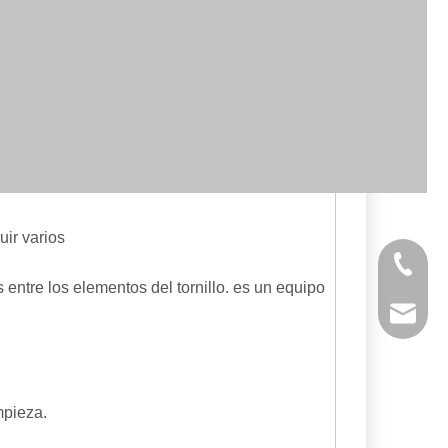
uir varios
+ 86-53
 entre los elementos del tornillo. es un equipo
powtech
sales@y
mpieza.
sales@p