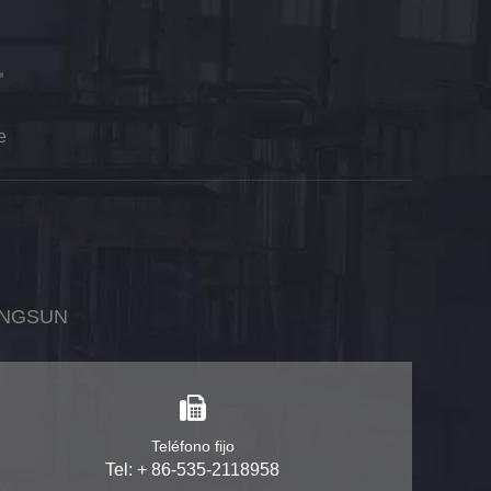
e
ONGSUN
Teléfono fijo
Tel: + 86-535-2118958