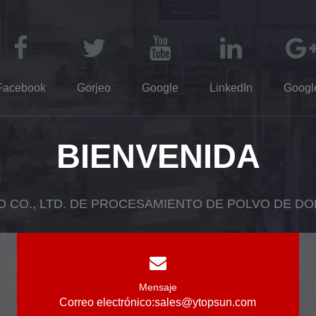
Facebook
Gorjeo
Google
LinkedIn
Googl
BIENVENIDA
O CO., LTD. DE PROCESAMIENTO DE POLVO DE D
Mensaje
Correo electrónico:
sales@ytopsun.com