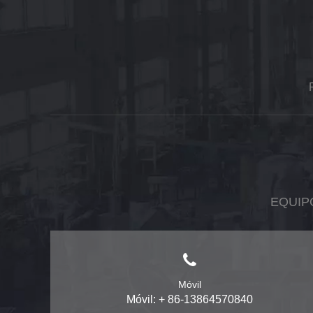
EQUIP
Móvil
Móvil: + 86-13864570840