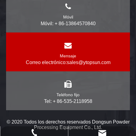
Móvil
Móvil: + 86-13864570840
Mensaje
Correo electrónico:
sales@ytopsun.com
Teléfono fijo
Tel: + 86-535-2118958
© 2020 Todos los derechos reservados Dongsun Powder
Processing Equipment Co., Ltd.
powtech_yantai@163.com
+ 86-535-2118958