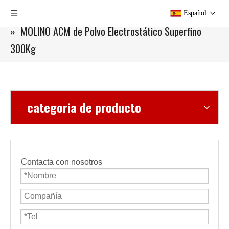
Usted está aquí:
Hogar
»
Productos
»
Molino ACM
Español
»
MOLINO ACM de Polvo Electrostático Superfino
300Kg
categoria de producto
Contacta con nosotros