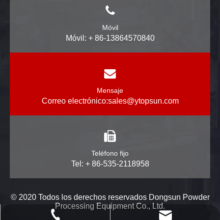
Móvil
Móvil: + 86-13864570840
Mensaje
Correo electrónico:
sales@ytopsun.com
Teléfono fijo
Tel: + 86-535-2118958
© 2020 Todos los derechos reservados Dongsun Powder
Processing Equipment Co., Ltd.
powtech_yantai@163.com
+ 86-535-2118958