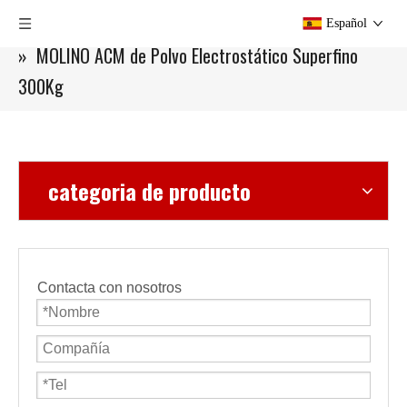
Usted está aquí:
Hogar
»
Productos
»
Molino ACM
Español
»
MOLINO ACM de Polvo Electrostático Superfino
300Kg
categoria de producto
Contacta con nosotros