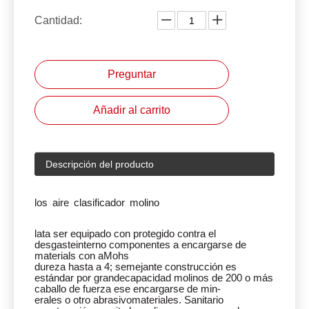
Cantidad:
Preguntar
Añadir al carrito
Descripción del producto
los
aire
clasificador
molino
lata
ser
equipado
con
protegido contra el
desgaste
interno
componentes
a
encargarse de
materials
con
a
Mohs
dureza
hasta
a
4;
semejante
construcción
es
estándar
por
grande
capacidad
molinos
de
200
o
más
caballo de fuerza
ese
encargarse de
min-
erales
o
otro
abrasivo
materiales.
Sanitario