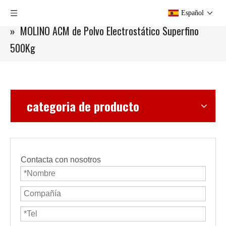
Usted está aquí:
Hogar
»
Productos
»
Molino ACM
Español
»
MOLINO ACM de Polvo Electrostático Superfino
500Kg
categoria de producto
Contacta con nosotros