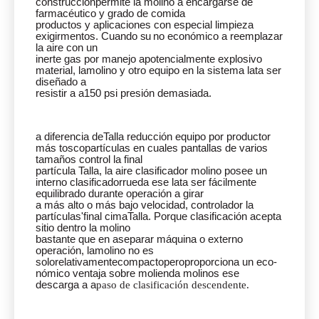
construcción
permite
la
molino
a
encargarse de
farmacéutico
y
grado de comida
productos
y
aplicaciones
con
especial
limpieza
exigir
mentos.
Cuando
su
no
económico
a
reemplazar
la
aire
con
un
inerte
gas
por
manejo
a
potencialmente
explosivo
material,
la
molino
y
otro
equipo
en
la
sistema
lata
ser
diseñado
a
resistir a
a
150 psi
presión demasiada.
a diferencia de
Talla
reducción
equipo
por
productor
más tosco
partículas
en
cuales
pantallas
de
varios
tamaños
control
la
final
partícula
Talla,
la
aire
clasificador
molino
posee
un
interno
clasificador
rueda
ese
lata
ser
fácilmente
equilibrado
durante
operación
a
girar
a
más alto
o
más bajo
velocidad,
controlador
la
partículas'final
cima
Talla.
Porque
clasificación
acepta
sitio
dentro
la
molino
bastante
que
en
a
separar
máquina
o
externo
operación,
la
molino no es
solo
relativamente
compacto
pero
proporciona un eco-
nómico
ventaja
sobre
molienda
molinos
ese
descarga
a
a
paso de clasificación descendente.