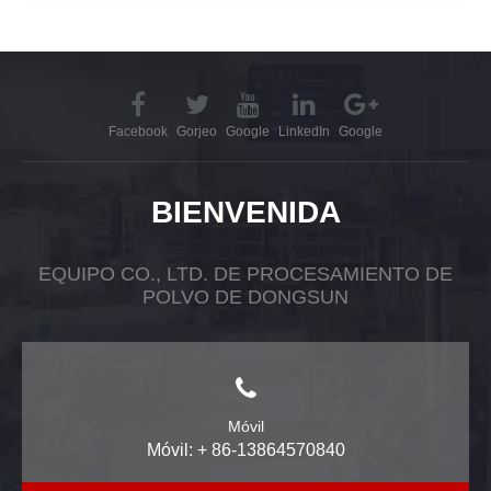
Facebook
Gorjeo
Google
LinkedIn
Google
BIENVENIDA
EQUIPO CO., LTD. DE PROCESAMIENTO DE
POLVO DE DONGSUN
Móvil
Móvil: + 86-13864570840