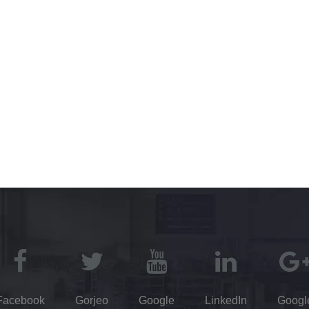
Facebook
Gorjeo
Google
LinkedIn
Googl