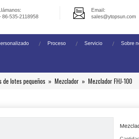
Llámanos:
Email:
+ 86-535-2118958
sales@ytopsun.com
ersonalizado
Proceso
Servicio
Sobre n
s de lotes pequeños
»
Mezclador
»
Mezclador FHJ-100
Mezcla
Cantidad