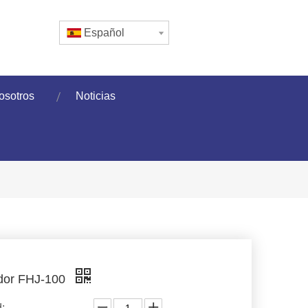
Español
osotros
Noticias
dor FHJ-100
: