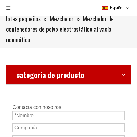
Usted está aquí:
Hogar
»
Productos
»
Equipos de
Español
lotes pequeños
»
Mezclador
»
Mezclador de
contenedores de polvo electrostático al vacío
neumático
categoria de producto
Contacta con nosotros