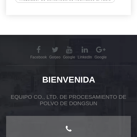
Facebook
Gorjeo
Google
LinkedIn
Google
BIENVENIDA
EQUIPO CO., LTD. DE PROCESAMIENTO DE
POLVO DE DONGSUN