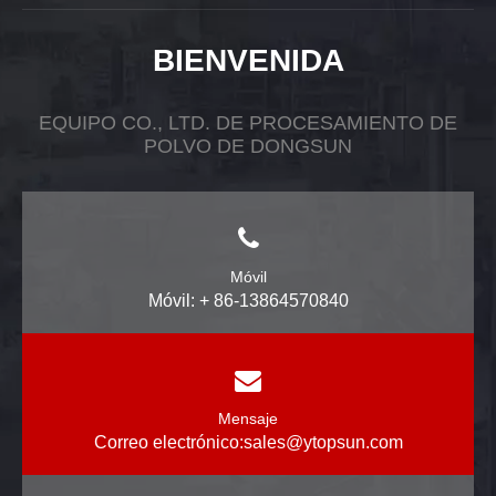
BIENVENIDA
EQUIPO CO., LTD. DE PROCESAMIENTO DE
POLVO DE DONGSUN
Móvil
Móvil: + 86-13864570840
Mensaje
Correo electrónico:
sales@ytopsun.com