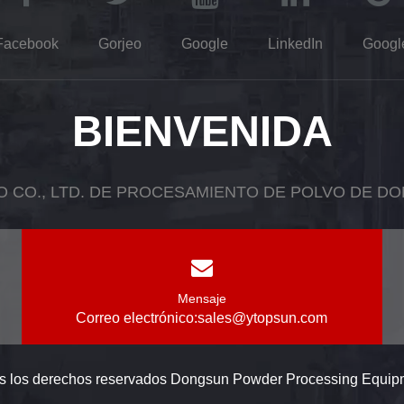
Facebook
Gorjeo
Google
LinkedIn
Googl
BIENVENIDA
O CO., LTD. DE PROCESAMIENTO DE POLVO DE D
Mensaje
Correo electrónico:
sales@ytopsun.com
s los derechos reservados Dongsun Powder Processing Equipme