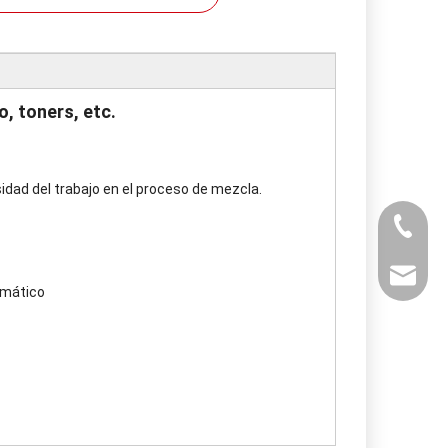
, toners, etc.
sidad del trabajo en el proceso de mezcla.
+ 86-53
powtech
omático
sales@y
sales@p