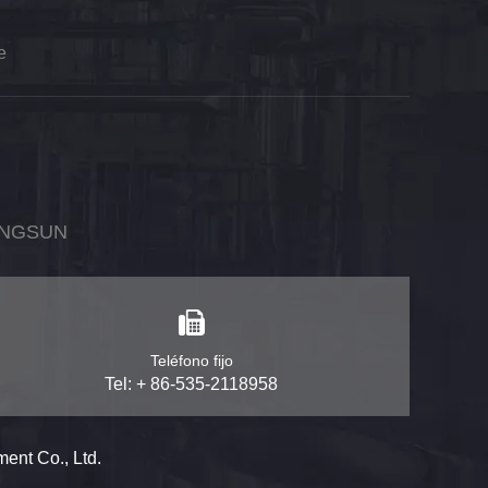
e
ONGSUN
Teléfono fijo
Tel: + 86-535-2118958
nt Co., Ltd.