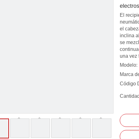
electro
El recip
neumátic
el cabez
inclina 
se mezcl
continuac
una vez 
Modelo:
Marca de
Código 
Cantidad