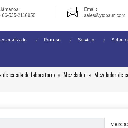
Llámanos:
Email:
+ 86-535-2118958
sales@ytopsun.com
ersonalizado
Proceso
Servicio
Sobre n
s de escala de laboratorio
»
Mezclador
»
Mezclador de c
Mezclad