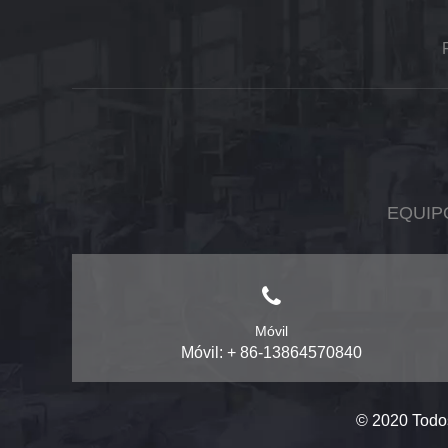
EQUIP
Móvil
Móvil: + 86-13864570840
© 2020 Todo