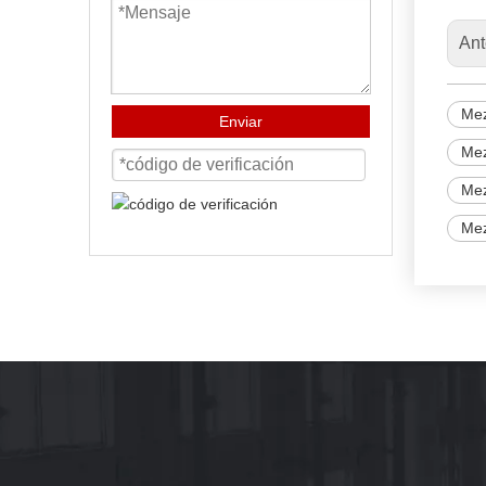
Ant
Mez
Enviar
Mez
Mez
Mez