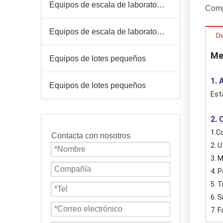
Equipos de escala de laboratorio
Comp
Equipos de escala de laboratorio
De
Me
Equipos de lotes pequeños
1. 
Equipos de lotes pequeños
Est
2. 
1.Co
Contacta con nosotros
2. 
3. 
4. 
5. T
6. 
7. F