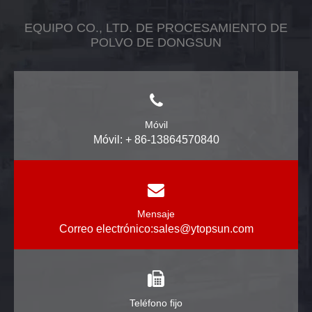
EQUIPO CO., LTD. DE PROCESAMIENTO DE
POLVO DE DONGSUN
Móvil
Móvil: + 86-13864570840
Mensaje
Correo electrónico:
sales@ytopsun.com
Teléfono fijo