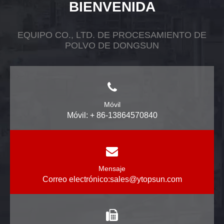
BIENVENIDA
EQUIPO CO., LTD. DE PROCESAMIENTO DE
POLVO DE DONGSUN
Móvil
Móvil: + 86-13864570840
Mensaje
Correo electrónico:
sales@ytopsun.com