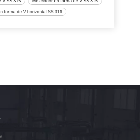
e V SS 316
Mezclador en forma de V SS 316
en forma de V horizontal SS 316
e