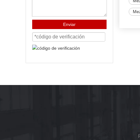
Mez
Mez
Enviar