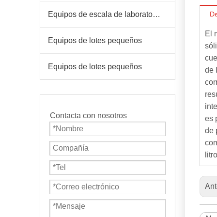
Equipos de escala de laboratorio
De
El 
Equipos de lotes pequeños
sól
cue
Equipos de lotes pequeños
de 
cor
res
int
Contacta con nosotros
es 
de 
com
lit
Ant