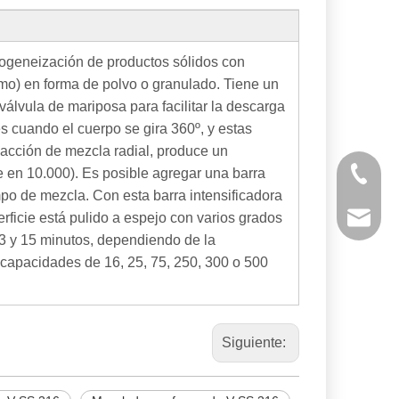
mogeneización de productos sólidos con
imo) en forma de polvo o granulado. Tiene un
álvula de mariposa para facilitar la descarga
s cuando el cuerpo se gira 360º, y estas
a acción de mezcla radial, produce un
 en 10.000). Es posible agregar una barra
+ 86-53
mpo de mezcla. Con esta barra intensificadora
rficie está pulido a espejo con varios grados
powtech
 3 y 15 minutos, dependiendo de la
 capacidades de 16, 25, 75, 250, 300 o 500
sales@y
sales@p
Siguiente: