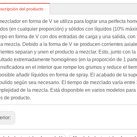
scripción del producto
mezclador en forma de V se utiliza para lograr una perfecta ho
idos (en cualquier proporción) y sólidos con líquidos (10% máx
rpo en forma de V con dos entradas de carga y una salida, con v
la mezcla. Debido a la forma de V se producen corrientes axiale
rientes separan y unen el producto a mezclar. Esto, junto con l
ultado extremadamente homogéneo (en la proporción de 1 parte
ensificadora en el interior que rompe los grumos y reduce el tie
posible añadir líquidos en forma de spray. El acabado de la supe
pulido según sea necesario. El tiempo de mezclado varía entre
plejidad de la mezcla. Está disponible en varios modelos para
ros de producto.
erior: