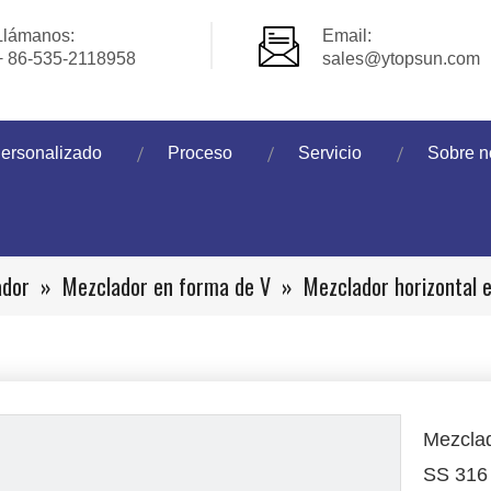
Llámanos:
Email:
+ 86-535-2118958
sales@ytopsun.com
ersonalizado
Proceso
Servicio
Sobre n
ador
»
Mezclador en forma de V
»
Mezclador horizontal 
Mezclad
SS 31