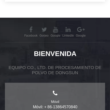
Facebook
Gorjeo
Google
LinkedIn
Google
BIENVENIDA
EQUIPO CO., LTD. DE PROCESAMIENTO DE
POLVO DE DONGSUN
Móvil
Móvil: + 86-13864570840