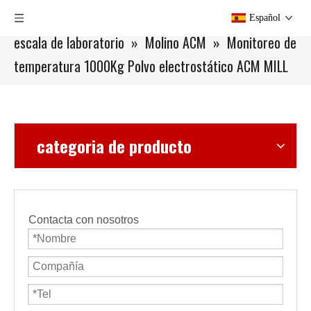
Usted está aquí:
Hogar
»
Productos
»
Equipos de
Español
escala de laboratorio
»
Molino ACM
»
Monitoreo de
temperatura 1000Kg Polvo electrostático ACM MILL
categoria de producto
Contacta con nosotros