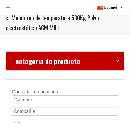
Usted está aquí:
Hogar
»
Productos
»
Molino ACM
Español
»
Monitoreo de temperatura 500Kg Polvo
electrostático ACM MILL
categoria de producto
Contacta con nosotros