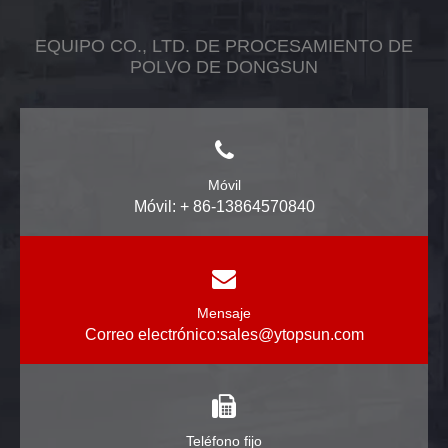
EQUIPO CO., LTD. DE PROCESAMIENTO DE
POLVO DE DONGSUN
Móvil
Móvil: + 86-13864570840
Mensaje
Correo electrónico:
sales@ytopsun.com
Teléfono fijo