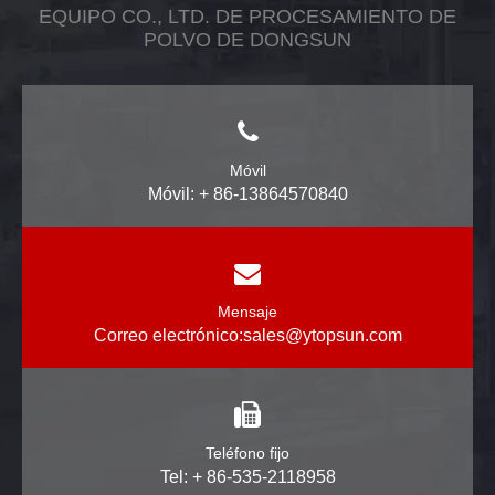
EQUIPO CO., LTD. DE PROCESAMIENTO DE
POLVO DE DONGSUN
Móvil
Móvil: + 86-13864570840
Mensaje
Correo electrónico:
sales@ytopsun.com
Teléfono fijo
Tel: + 86-535-2118958