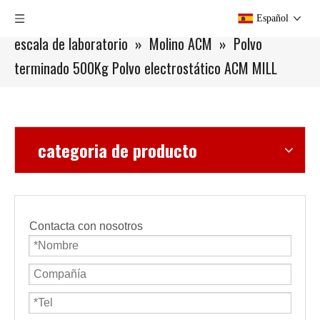
Usted está aquí:
Hogar
»
Productos
»
Equipos de
Español
escala de laboratorio
»
Molino ACM
»
Polvo
terminado 500Kg Polvo electrostático ACM MILL
categoria de producto
Contacta con nosotros