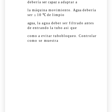
debería
ser
capaz
a
adaptar
a
la
máquina
movimiento.
Agua
debería
ser
≤
10
℃
de
limpio
agua,
la
agua
deber
ser
filtrado
antes
de
entrando
la
tubo
asi que
como
a
evitar
tubo
bloqueo.
Controlar
como se muestra