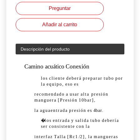
Preguntar
Añadir al carrito
Descripción del producto
Camino acuático
Conexión
los
cliente
deberá
preparar
tubo
por
la
equipo,
eso
es
recomendado
a
usar
alta presión
manguera
[Presión
10bar],
la
agua
entrada
presión
es
4
bar.
�
los
entrada
y
salida
tubo
debería
ser
consistente
con
la
interfaz
Talla
[Rc
1 /
2],
la
mangueras