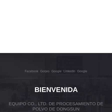
Facebook
Gorjeo
Google
LinkedIn
Google
BIENVENIDA
EQUIPO CO., LTD. DE PROCESAMIENTO DE
POLVO DE DONGSUN