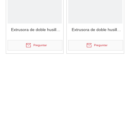
Extrusora de doble husillo
Extrusora de doble husillo
TSX-16 y TSX-20
TSX-16 y TSX-20
Preguntar
Preguntar