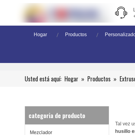
Hogar
Productos
Personalizad
Usted está aquí:
Hogar
»
Productos
»
Extrus
categoria de producto
Tal vez 
husillo e
Mezclador