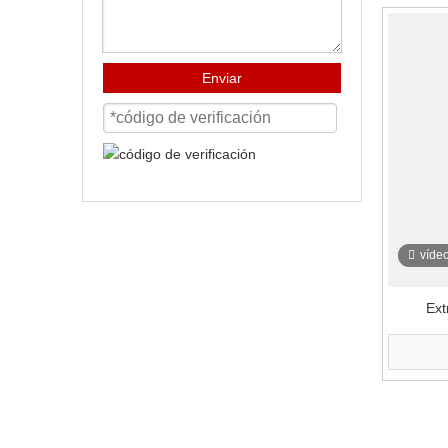
Enviar
víde
Ext
procesa