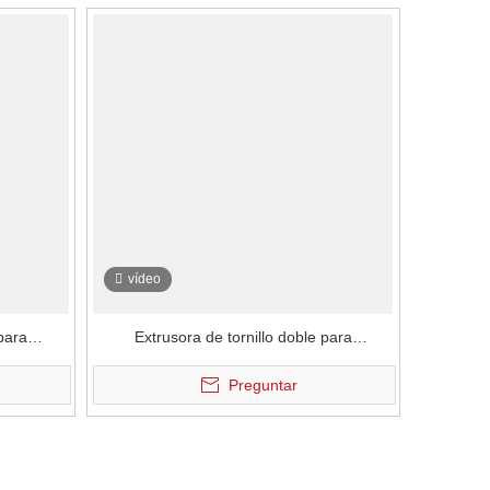
vídeo
 para
Extrusora de tornillo doble para
ecífico a
procesamiento de alimentos específico de
Preguntar
un solo tornillo