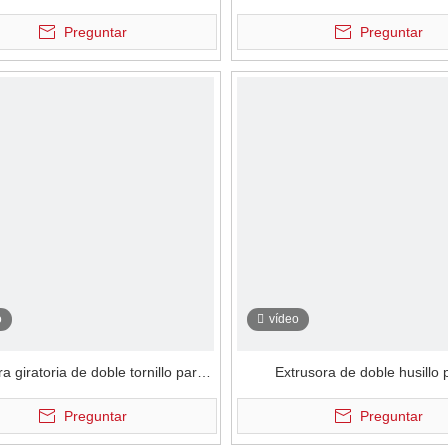
cífica para procesamiento de
específica para procesamien
Preguntar
Preguntar
alimentos
alimentos
o
vídeo
a giratoria de doble tornillo para
Extrusora de doble husillo 
iento de alimentos específico Co
procesamiento de alimento
Preguntar
Preguntar
alimentador lateral