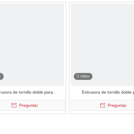
o
vídeo
rusora de tornillo doble para
Extrusora de tornillo doble
miento de alimentos específico a
procesamiento de alimentos esp
Preguntar
Preguntar
pequeña escala
pequeña escala
1
2
3
»