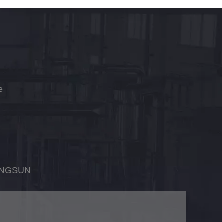
e
ONGSUN