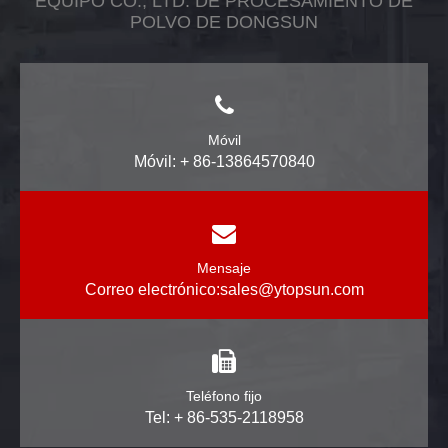
EQUIPO CO., LTD. DE PROCESAMIENTO DE
POLVO DE DONGSUN
Móvil
Móvil: + 86-13864570840
Mensaje
Correo electrónico:
sales@ytopsun.com
Teléfono fijo
Tel: + 86-535-2118958