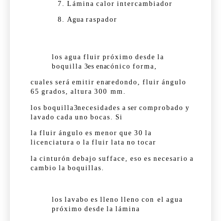
7.
Lámina
calor
intercambiador
8.
Agua
raspador
los
agua
fluir
próximo
desde
la
boquilla
3
es
en
a
cónico
forma,
cuales
será
emitir
en
a
redondo,
fluir
ángulo
65
grados,
altura
300 mm.
los
boquilla
3
necesidades
a
ser
comprobado
y
lavado
cada
uno
bocas.
Si
la
fluir
ángulo
es
menor
que
30
la
licenciatura
o
la
fluir
lata
no
tocar
la
cinturón
debajo
sufface,
eso
es
necesario
a
cambio
la
boquillas.
los
lavabo
es
lleno
lleno
con el
agua
próximo
desde
la
lámina