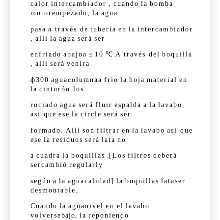
calor
intercambiador
,
cuando
la
bomba
motor
empezado,
la
agua
pasa
a través de
tubería
en
la
intercambiador
,
allí
la
agua
será
ser
enfriado
abajo
a
≤
10
℃
.
A través del
boquilla
,
allí
será
venir
a
ф300
agua
columna
a
frio
la
hoja
material
en
la
cinturón.
los
rociado
agua
será
fluir
espalda
a
la
lavabo,
asi que
ese
la
circle
será
ser
formado.
Allí
son
filtrar
en
la
lavabo
asi que
ese
la
residuos
será
lata
no
a
cuadra
la
boquillas
.
[Los
filtros
deberá
ser
cambió
regularly
según
a
la
agua
calidad]
la
boquillas
lata
ser
desmontable.
Cuando
la
agua
nivel
en el
lavabo
volverse
bajo,
la
reponiendo