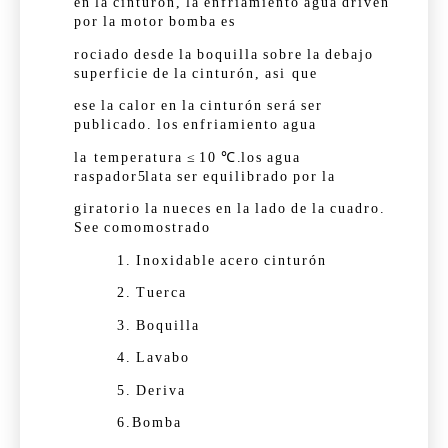
en
la
cinturón,
la
enfriamiento
agua
driven
por
la
motor
bomba
es
rociado
desde
la
boquilla
sobre
la
debajo
superficie
de
la
cinturón,
asi que
ese
la
calor
en
la
cinturón
será
ser
publicado.
los
enfriamiento
agua
la temperatura
≤
10
℃
.
los
agua
raspador
5
lata
ser
equilibrado
por
la
giratorio
la
nueces
en
la
lado
de
la
cuadro.
See
como
mostrado
1.
Inoxidable
acero
cinturón
2.
Tuerca
3.
Boquilla
4.
Lavabo
5.
Deriva
6.
Bomba