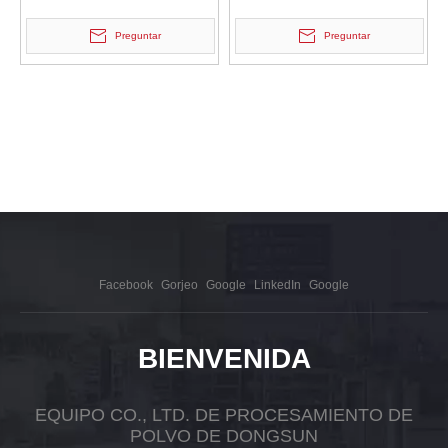
agua de alta velocidad de
agua de alta velocidad de
acero de alta velocidad
acero de alta velocidad
Preguntar
Preguntar
Facebook
Gorjeo
Google
LinkedIn
Google
BIENVENIDA
EQUIPO CO., LTD. DE PROCESAMIENTO DE
POLVO DE DONGSUN