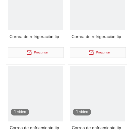
Correa de refrigeración tipo
Correa de refrigeración tipo
agua de alta velocidad de
agua de alta velocidad de
PVC de alta velocidad
PVC de alta velocidad
Preguntar
Preguntar
vídeo
vídeo
Correa de enfriamiento tipo
Correa de enfriamiento tipo